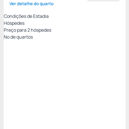
Ver detalhe do quarto
Condições de Estadia
Hóspedes
Preço para
2
hóspedes
Nº de quartos
MEIA PENSÃO - PAGAMENTO NO HOTEL
Preço para 2 Hóspedes:
Pagamento no Hotel
Café da Manhã + Jantar
Não Reembolsável
Só existe 1 quarto disponível
R$
2.878,
40
/noite
Total de
R$ 2.878,40
Impostos e taxas não inclusos