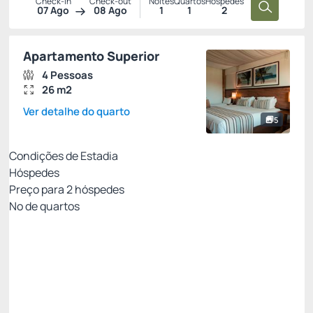
Check-in
Check-out
Noites
Quartos
Hóspedes
07 Ago
08 Ago
1
1
2
Apartamento Superior
4 Pessoas
26 m2
Ver detalhe do quarto
5
Condições de Estadia
Hóspedes
Preço para
2
hóspedes
Nº de quartos
MEIA PENSÃO - PAGAMENTO NO HOTEL
Preço para 2 Hóspedes:
Pagamento no Hotel
Café da Manhã + Jantar
Não Reembolsável