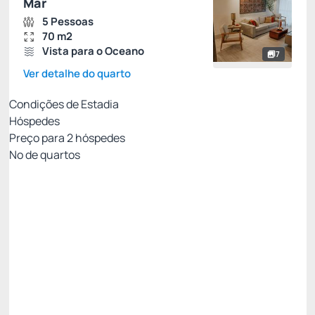
Mar
5 Pessoas
70 m2
Vista para o Oceano
7
Ver detalhe do quarto
Condições de Estadia
Hóspedes
Preço para
2
hóspedes
Nº de quartos
MEIA PENSÃO - PAGAMENTO NO HOTEL
Preço para 2 Hóspedes:
Pagamento no Hotel
Café da Manhã + Jantar
Não Reembolsável
Só existe 1 quarto disponível