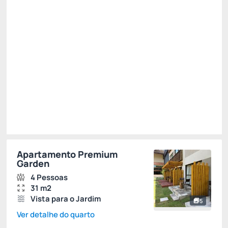
Café da Manhã + Almoço + Jantar 😯
Não Reembolsável
R$
2.338,
90
/noite
Total de
R$ 2.338,90
Impostos e taxas não inclusos
Escolher
Apartamento Premium
Garden
4 Pessoas
31 m2
Vista para o Jardim
5
Ver detalhe do quarto