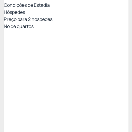
Condições de Estadia
Hóspedes
Preço para
2
hóspedes
Nº de quartos
MEIA PENSÃO - PAGAMENTO NO HOTEL
Preço para 2 Hóspedes:
Pagamento no Hotel
Café da Manhã + Jantar
Não Reembolsável
R$
2.176,
79
/noite
Total de
R$ 2.176,79
Impostos e taxas não inclusos
Escolher