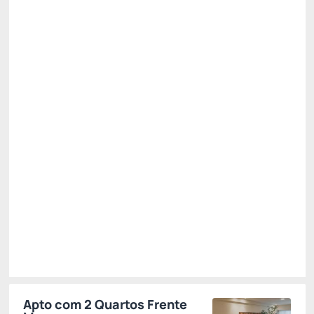
PENSÃO COMPLETA - PAGAMENTO NO HOTEL
Preço para 2 Hóspedes:
Pagamento no Hotel
Café da Manhã + Almoço + Jantar 😯
Não Reembolsável
R$
2.536,
79
/noite
Total de
R$ 2.536,79
Impostos e taxas não inclusos
Escolher
Apto com 2 Quartos Frente