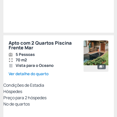
Total de
R$ 2.842,62
Impostos e taxas não inclusos
Escolher
Apto com 2 Quartos Piscina
Frente Mar
5 Pessoas
70 m2
Vista para o Oceano
7
Ver detalhe do quarto
Condições de Estadia
Hóspedes
Preço para
2
hóspedes
Nº de quartos
MEIA PENSÃO - PAGAMENTO NO HOTEL