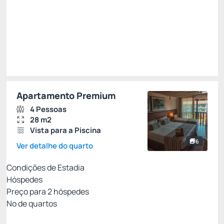
R$
2.159,
00
/noite
Total de
R$ 2.159,00
Impostos e taxas não inclusos
Escolher
Apartamento Premium
4 Pessoas
28 m2
Vista para a Piscina
6
Ver detalhe do quarto
Condições de Estadia
Hóspedes
Preço para
2
hóspedes
Nº de quartos
MEIA PENSÃO - PAGAMENTO NO HOTEL