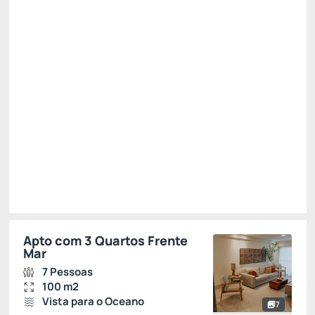
Café da Manhã + Almoço + Jantar 😯
Não Reembolsável
Restam 2 quartos
R$
3.094,
48
/noite
Total de
R$ 3.094,48
Impostos e taxas não inclusos
Escolher
Apto com 3 Quartos Frente
Mar
7 Pessoas
100 m2
Vista para o Oceano
7